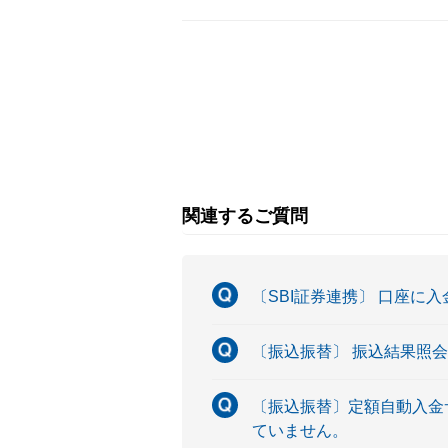
関連するご質問
〔SBI証券連携〕 口座に
〔振込振替〕 振込結果照
〔振込振替〕定額自動入金
ていません。