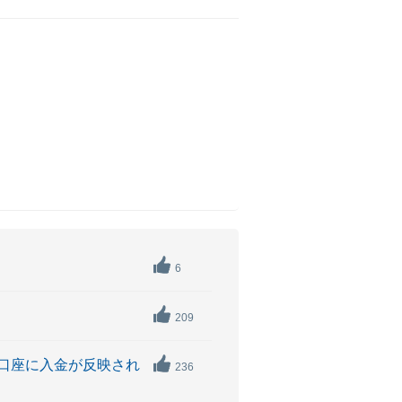
6
209
口座に入金が反映され
236