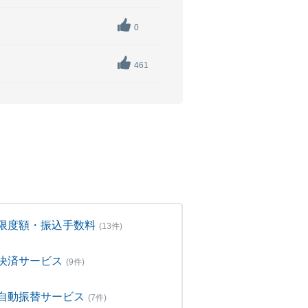
0
461
限度額・振込手数料
(13件)
決済サービス
(9件)
自動振替サービス
(7件)