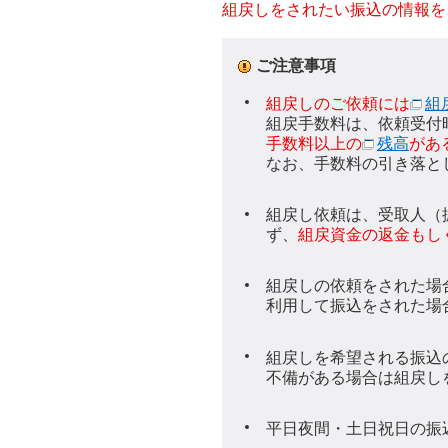
組戻しをされたい振込の情報を
ご注意事項
組戻しのご依頼には
組
組戻手数料は、依頼受付
手数料以上の
残高
があ
なお、手数料の引き落と
組戻し依頼は、受取人（
ず、
組戻資金の返金もし
組戻しの依頼をされた場
利用して振込をされた場
組戻しを希望される振込
不備がある場合は組戻し
平日夜間・土日祝日の振