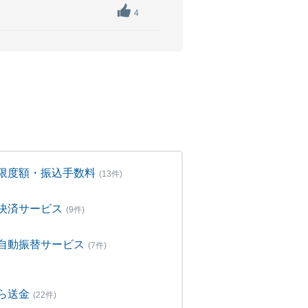
4
限度額・振込手数料
(13件)
決済サービス
(9件)
自動振替サービス
(7件)
ら送金
(22件)