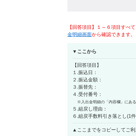
【回答項目】１～６項目すべて
金明細画面
から確認できます。
▼ここから
【回答項目】
１.振込日：
２.振込金額：
３.振替先：
４.受付番号：
※入出金明細の「内容欄」にあ
５.組戻し理由：
６.組戻手数料引き落とし(1
▲ここまでをコピーしてご利