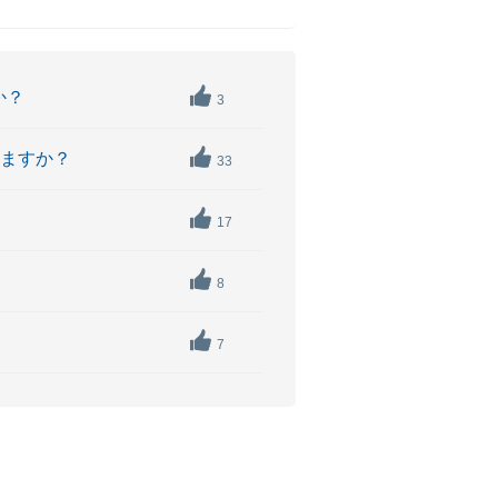
か？
3
きますか？
33
17
8
7