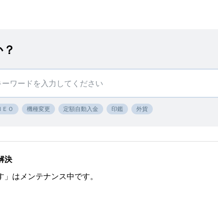
か？
ＮＥＯ
機種変更
定額自動入金
印鑑
外貨
解決
す」はメンテナンス中です。