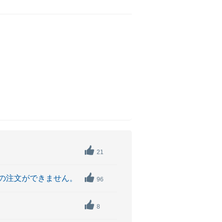
21
の注文ができません。
96
8