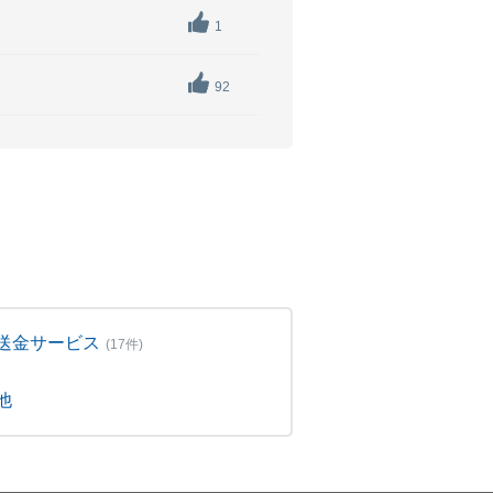
1
92
送金サービス
(17件)
他