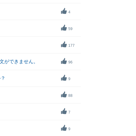
4
59
177
文ができません。
96
か？
9
88
7
9