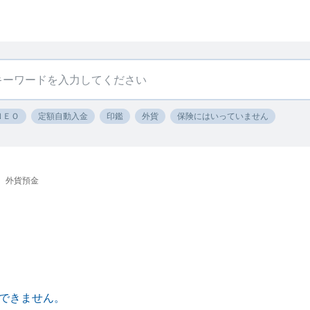
ＮＥＯ
定額自動入金
印鑑
外貨
保険にはいっていません
外貨預金
できません。