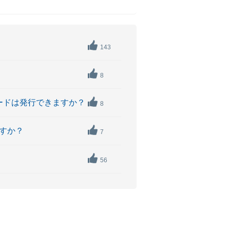
143
8
カードは発行できますか？
8
ますか？
7
？
56