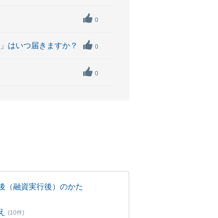
0
書」はいつ届きますか？
0
0
後（融資実行後）のかた
え
(10件)