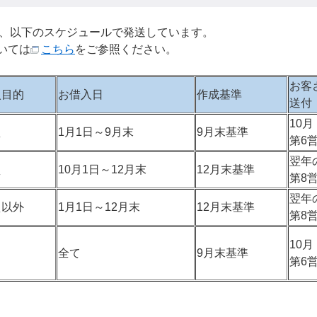
、以下のスケジュールで発送しています。
いては
こちら
をご参照ください。
お客
入目的
お借入日
作成基準
送付
10月
え
1月1日～9月末
9月末基準
第6
翌年
え
10月1日～12月末
12月末基準
第8
翌年
え以外
1月1日～12月末
12月末基準
第8
10月
全て
9月末基準
第6