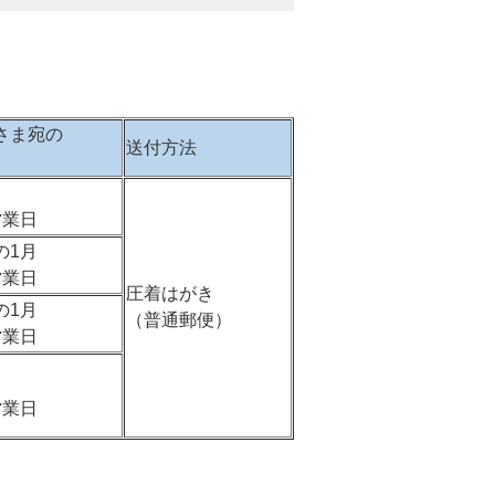
さま宛の
送付方法
営業日
の1月
営業日
圧着はがき
の1月
（普通郵便）
営業日
営業日