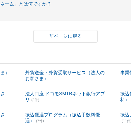
ーネーム」とは何ですか？
戻る
さま）
外貨送金・外貨受取サービス（法人の
事業性
お客さま）
客さ
法人口座 ドコモSMTBネット銀行アプ
振込
リ
料）
(3件)
客さ
振込優遇プログラム（振込手数料優
振込
遇）
(7件)
(11件