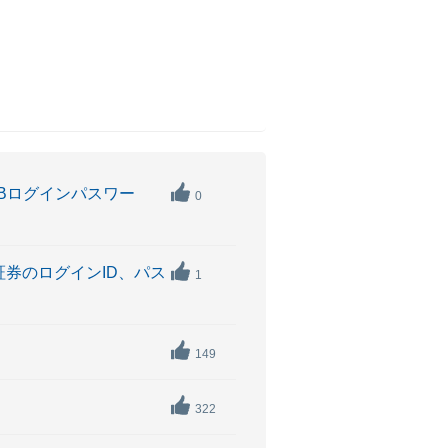
WEBログインパスワー
0
井証券のログインID、パス
1
149
322