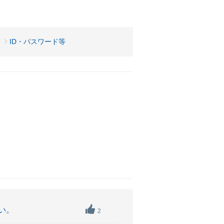
。
）
ID・パスワード等
い。
2