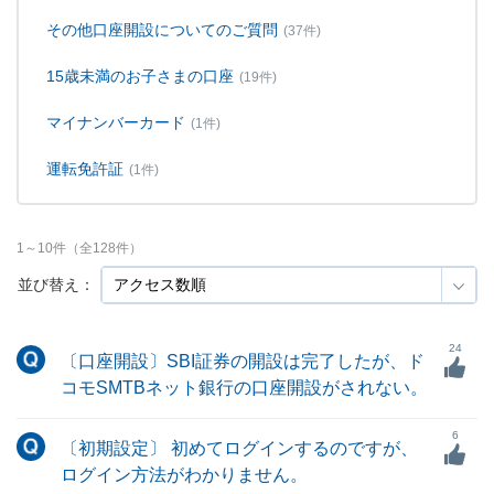
その他口座開設についてのご質問
(37件)
15歳未満のお子さまの口座
(19件)
マイナンバーカード
(1件)
運転免許証
(1件)
1
～
10
件（全
128
件）
並び替え：
24
〔口座開設〕SBI証券の開設は完了したが、ド
コモSMTBネット銀行の口座開設がされない。
6
〔初期設定〕 初めてログインするのですが、
ログイン方法がわかりません。