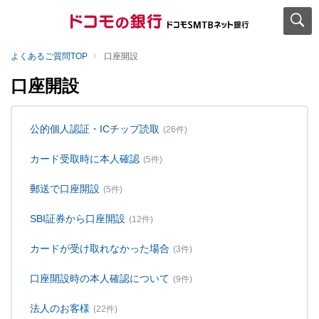
よくあるご質問TOP
口座開設
口座開設
公的個人認証・ICチップ読取
(26件)
カード受取時に本人確認
(5件)
郵送で口座開設
(5件)
SBI証券から口座開設
(12件)
カードが受け取れなかった場合
(3件)
口座開設時の本人確認について
(9件)
法人のお客様
(22件)