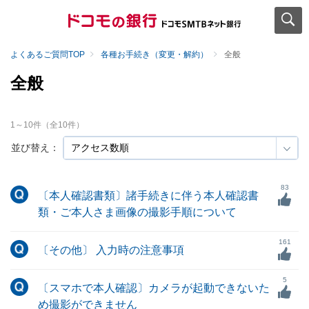
よくあるご質問TOP
各種お手続き（変更・解約）
全般
全般
1
～
10
件（全
10
件）
並び替え：
83
〔本人確認書類〕諸手続きに伴う本人確認書
類・ご本人さま画像の撮影手順について
161
〔その他〕 入力時の注意事項
5
〔スマホで本人確認〕カメラが起動できないた
め撮影ができません