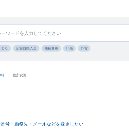
ＮＥＯ
定額自動入金
機種変更
印鑑
外貨
約）
住所変更
話番号・勤務先・メールなどを変更したい