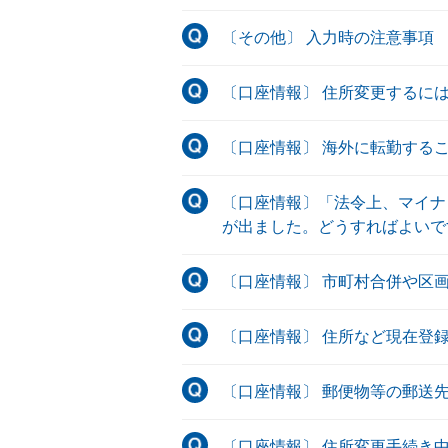
〔その他〕 入力時の注意事項
〔口座情報〕 住所変更するに
〔口座情報〕 海外に転勤する
〔口座情報〕「法令上、マイナ
が出ました。どうすればよいで
〔口座情報〕 市町村合併や区
〔口座情報〕 住所など現在登
〔口座情報〕 郵便物等の郵送
〔口座情報〕 住所変更手続き