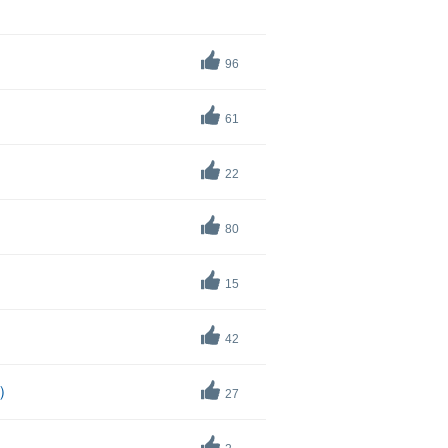
96
61
22
80
15
42
）
27