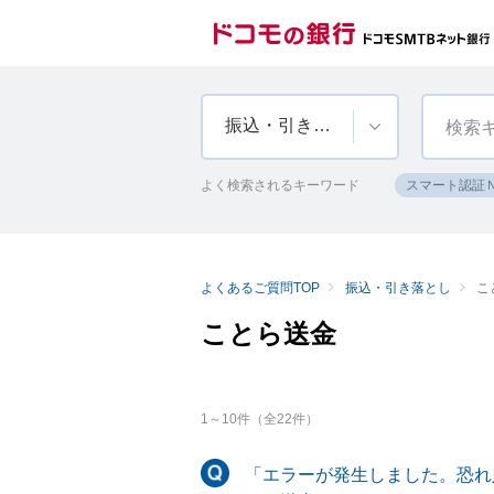
振込・引き落とし
よく検索されるキーワード
スマート認証
よくあるご質問TOP
振込・引き落とし
こ
ことら送金
1
～
10
件（全
22
件）
「エラーが発生しました。恐れ