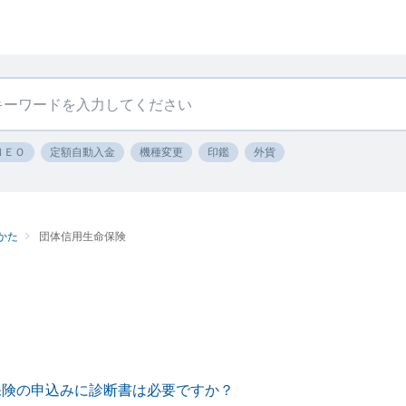
ＮＥＯ
定額自動入金
機種変更
印鑑
外貨
かた
団体信用生命保険
保険の申込みに診断書は必要ですか？