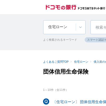
住宅ローン
よく検索されるキーワード
スマート認証
よくあるご質問TOP
住宅ローン
借入前の
団体信用生命保険
1
～
10
件（全
11
件）
〔住宅ローン〕 団体信用生命