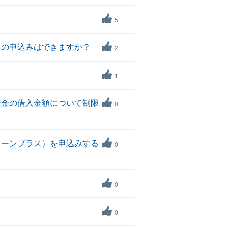
5
ての申込みはできますか？
2
1
資金の借入金額について制限
0
ローンプラス）を申込みする
0
0
0