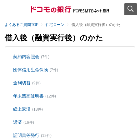
よくあるご質問TOP
住宅ローン
借入後（融資実行後）のかた
借入後（融資実行後）のかた
契約内容照会
(7件)
団体信用生命保険
(7件)
金利切替
(9件)
年末残高証明書
(12件)
繰上返済
(18件)
返済
(16件)
証明書等発行
(12件)