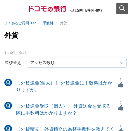
よくあるご質問TOP
手数料
外貨
外貨
1
～
4
件（全
4
件）
並び替え：
1
〔外貨送金(個人）〕 外貨送金に手数料はかか
りますか。
5
〔外貨送金受取（個人）〕 外貨送金を受取る
際に手数料はかかりますか？
6
〔外貨積立〕外貨積立の為替手数料を教えてく