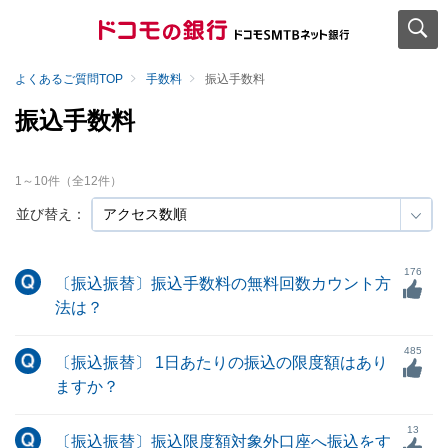
よくあるご質問TOP
手数料
振込手数料
振込手数料
1
～
10
件（全
12
件）
並び替え：
176
〔振込振替〕振込手数料の無料回数カウント方
法は？
485
〔振込振替〕 1日あたりの振込の限度額はあり
ますか？
13
〔振込振替〕振込限度額対象外口座へ振込をす