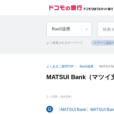
BaaS提携
よく検索されるキーワード
スマート認証
よくあるご質問TOP
BaaS提携
MATSUI
MATSUI Bank（マツ
1
～
10
件（全
41
件）
〔MATSUI Bank〕MATSUI