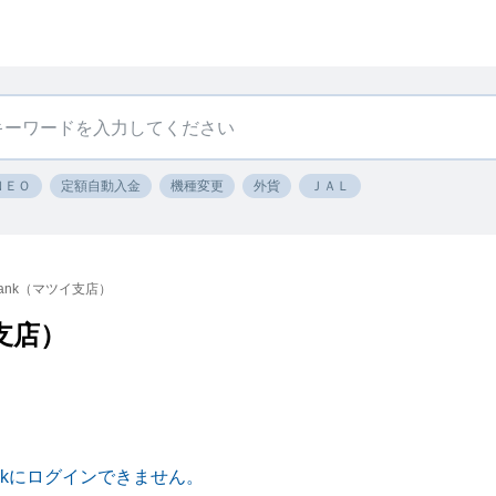
ＮＥＯ
定額自動入金
機種変更
外貨
ＪＡＬ
 Bank（マツイ支店）
イ支店）
 Bankにログインできません。