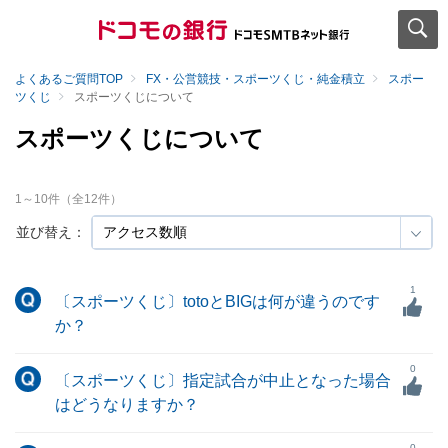
よくあるご質問TOP
FX・公営競技・スポーツくじ・純金積立
スポー
ツくじ
スポーツくじについて
スポーツくじについて
1
～
10
件（全
12
件）
並び替え：
1
〔スポーツくじ〕totoとBIGは何が違うのです
か？
0
〔スポーツくじ〕指定試合が中止となった場合
はどうなりますか？
0