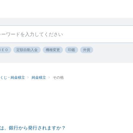
ＮＥＯ
定額自動入金
機種変更
印鑑
外貨
ツくじ・純金積立
純金積立
その他
は、銀行から発行されますか？