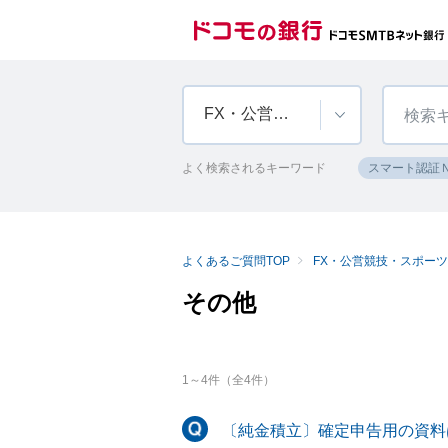
FX・公営競技・スポーツくじ・純金積立
よく検索されるキーワード
スマート認証
よくあるご質問TOP
FX・公営競技・スポー
その他
1
～
4
件（全
4
件）
〔純金積立〕確定申告用の資料