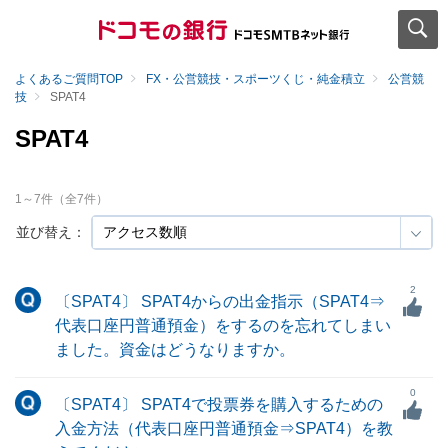
よくあるご質問TOP
FX・公営競技・スポーツくじ・純金積立
公営競
技
SPAT4
SPAT4
1
～
7
件（全
7
件）
並び替え：
2
〔SPAT4〕 SPAT4からの出金指示（SPAT4⇒
代表口座円普通預金）をするのを忘れてしまい
ました。資金はどうなりますか。
0
〔SPAT4〕 SPAT4で投票券を購入するための
入金方法（代表口座円普通預金⇒SPAT4）を教