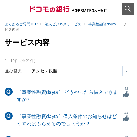
よくあるご質問TOP
法人ビジネスサービス
事業性融資dayta
サー
ビス内容
サービス内容
1
～
10
件（全
21
件）
並び替え：
42
〔事業性融資dayta〕 どうやったら借入できま
すか?
21
〔事業性融資dayta〕借入条件のお知らせはど
うすればもらえるのでしょうか？
16