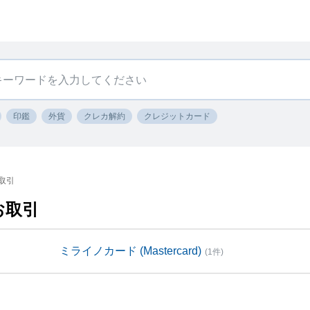
印鑑
外貨
クレカ解約
クレジットカード
取引
お取引
ミライノカード (Mastercard)
(1件)