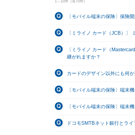
1
～
10
件（全
70
件）
〔モバイル端末の保険〕保険開
〔ミライノ カード（JCB）〕
〔ミライノ カード（Masterc
継がれますか？
カードのデザイン以外にも何か
〔モバイル端末の保険〕端末機
〔モバイル端末の保険〕端末機
ドコモSMTBネット銀行とラ