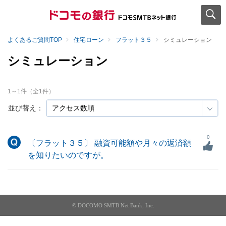
よくあるご質問TOP
住宅ローン
フラット３５
シミュレーション
シミュレーション
1
～
1
件（全
1
件）
並び替え：
0
〔フラット３５〕 融資可能額や月々の返済額
を知りたいのですが。
© DOCOMO SMTB Net Bank, Inc.