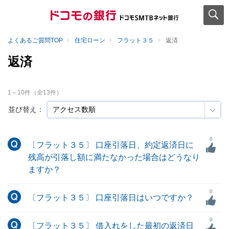
よくあるご質問TOP
住宅ローン
フラット３５
返済
返済
1
～
10
件（全
13
件）
並び替え：
0
〔フラット３５〕 口座引落日、約定返済日に
残高が引落し額に満たなかった場合はどうなり
ますか？
0
〔フラット３５〕 口座引落日はいつですか？
0
〔フラット３５〕 借入れをした最初の返済日