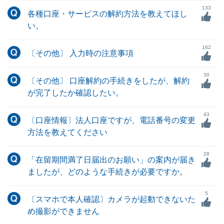
133
各種口座・サービスの解約方法を教えてほし
い。
162
〔その他〕 入力時の注意事項
30
〔その他〕 口座解約の手続きをしたが、解約
が完了したか確認したい。
43
〔口座情報〕法人口座ですが、電話番号の変更
方法を教えてください
28
「在留期間満了日届出のお願い」の案内が届き
ましたが、どのような手続きが必要ですか。
5
〔スマホで本人確認〕カメラが起動できないた
め撮影ができません