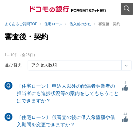
よくあるご質問TOP
住宅ローン
借入前のかた
審査後・契約
審査後・契約
1
～
10
件（全
26
件）
並び替え：
1
〔住宅ローン〕 申込人以外の配偶者や業者の
担当者にも進捗状況等の案内をしてもらうこと
はできますか？
22
〔住宅ローン〕 仮審査の後に借入希望額や借
入期間を変更できますか？