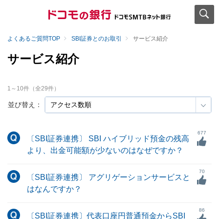
よくあるご質問TOP
SBI証券とのお取引
サービス紹介
サービス紹介
1
～
10
件（全
29
件）
並び替え：
677
〔SBI証券連携〕 SBI ハイブリッド預金の残高
より、出金可能額が少ないのはなぜですか？
70
〔SBI証券連携〕 アグリゲーションサービスと
はなんですか？
86
〔SBI証券連携〕代表口座円普通預金からSBI