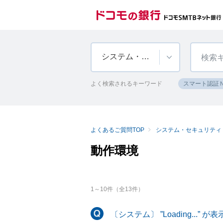
システム・セキュリティ
よく検索されるキーワード
スマート認証
よくあるご質問TOP
システム・セキュリティ
動作環境
1
～
10
件（全
13
件）
〔システム〕 ”Loading..