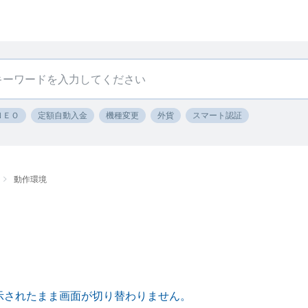
ＮＥＯ
定額自動入金
機種変更
外貨
スマート認証
動作環境
.” が表示されたまま画面が切り替わりません。