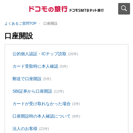
よくあるご質問TOP
口座開設
口座開設
公的個人認証・ICチップ読取
(26件)
カード受取時に本人確認
(5件)
郵送で口座開設
(5件)
SBI証券から口座開設
(12件)
カードが受け取れなかった場合
(3件)
口座開設時の本人確認について
(9件)
法人のお客様
(22件)