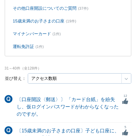
その他口座開設についてのご質問
(37件)
15歳未満のお子さまの口座
(19件)
マイナンバーカード
(1件)
運転免許証
(1件)
31
～
40
件（全
128
件）
並び替え：
12
〔口座開設〈郵送〉〕 「カード台紙」を紛失
し、仮ログインパスワードがわからなくなった
のですが。
5
〔15歳未満のお子さまの口座〕子ども口座に、