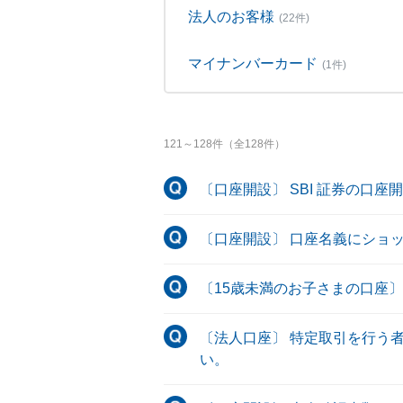
法人のお客様
(22件)
マイナンバーカード
(1件)
121
～
128
件（全
128
件）
〔口座開設〕 SBI 証券の口
〔口座開設〕 口座名義にショ
〔15歳未満のお子さまの口座
〔法人口座〕 特定取引を行う
い。