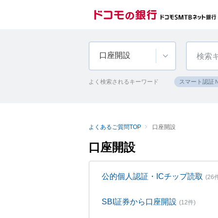
口座開設
よく検索されるキーワード
スマート認証
よくあるご質問TOP
口座開設
口座開設
公的個人認証・ICチップ読取
(26
SBI証券から口座開設
(12件)