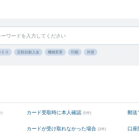
ＮＥＯ
定額自動入金
機種変更
印鑑
外貨
カード受取時に本人確認
郵送
件)
(5件)
カードが受け取れなかった場合
口座
(3件)