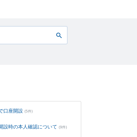
で口座開設
(5件)
開設時の本人確認について
(9件)