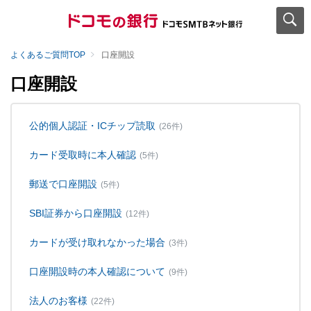
よくあるご質問TOP
口座開設
口座開設
公的個人認証・ICチップ読取
(26件)
カード受取時に本人確認
(5件)
郵送で口座開設
(5件)
SBI証券から口座開設
(12件)
カードが受け取れなかった場合
(3件)
口座開設時の本人確認について
(9件)
法人のお客様
(22件)