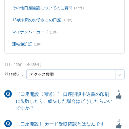
その他口座開設についてのご質問
(37件)
15歳未満のお子さまの口座
(19件)
マイナンバーカード
(1件)
運転免許証
(1件)
111
～
120
件（全
128
件）
並び替え：
6
〔口座開設〈郵送〉〕 口座開設申込書の印刷
に失敗したり、紛失した場合はどうしたらいい
ですか？
13
〔口座開設〕 カード受取確認とはなんです