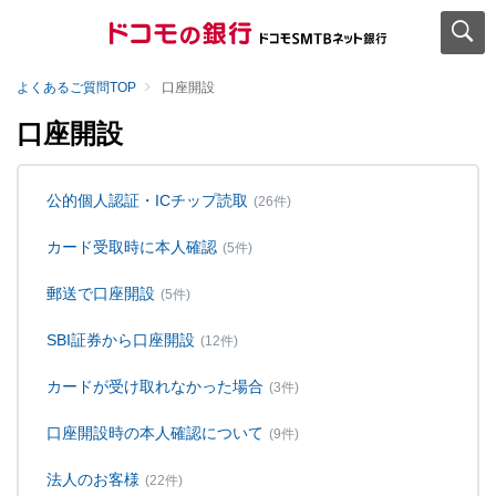
よくあるご質問TOP
口座開設
口座開設
公的個人認証・ICチップ読取
(26件)
カード受取時に本人確認
(5件)
郵送で口座開設
(5件)
SBI証券から口座開設
(12件)
カードが受け取れなかった場合
(3件)
口座開設時の本人確認について
(9件)
法人のお客様
(22件)