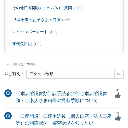
その他口座開設についてのご質問
(37件)
15歳未満のお子さまの口座
(19件)
マイナンバーカード
(1件)
運転免許証
(1件)
1
～
10
件（全
128
件）
並び替え：
83
〔本人確認書類〕諸手続きに伴う本人確認書
類・ご本人さま画像の撮影手順について
59
〔口座開設〕口座申込後（個人口座・法人口座
等）の開設状況・審査状況を知りたい