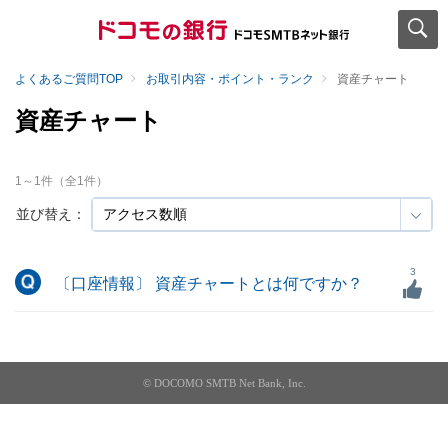
よくあるご質問TOP
お取引内容・ポイント・ランク
資産チャート
資産チャート
1
～
1
件（全
1
件）
並び替え：
3
〔口座情報〕 資産チャートとは何ですか？
© DOCOMO SMTB Net Bank, Inc.