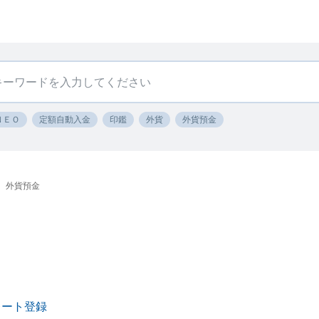
ＮＥＯ
定額自動入金
印鑑
外貨
外貨預金
外貨預金
レート登録