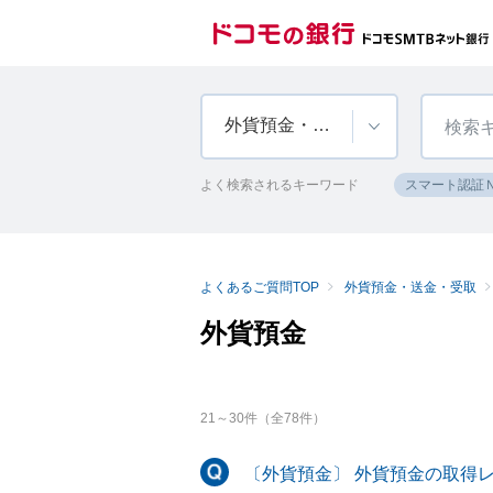
外貨預金・送金・受取
よく検索されるキーワード
スマート認証
よくあるご質問TOP
外貨預金・送金・受取
外貨預金
21
～
30
件（全
78
件）
〔外貨預金〕 外貨預金の取得