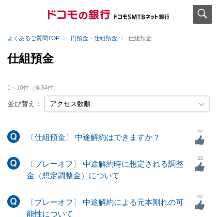
よくあるご質問TOP
円預金・仕組預金
仕組預金
仕組預金
1
～
10
件（全
34
件）
並び替え：
22
〔仕組預金〕 中途解約はできますか？
33
〔プレーオフ〕 中途解約時に想定される調整
金（想定調整金）について
22
〔プレーオフ〕 中途解約による元本割れの可
能性について