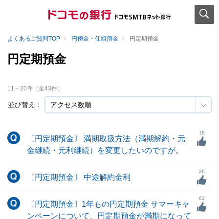
よくあるご質問TOP
円預金・仕組預金
円定期預金
円定期預金
11
～
20
件（全
43
件）
並び替え：
18
〔円定期預金〕 満期取扱方法（満期解約・元
金継続・元利継続）を変更したいのですが。
26
〔円定期預金〕 中途解約金利
63
〔円定期預金〕1年もの円定期預金 サマーキャ
ンペーンについて、円定期預金が満期になって