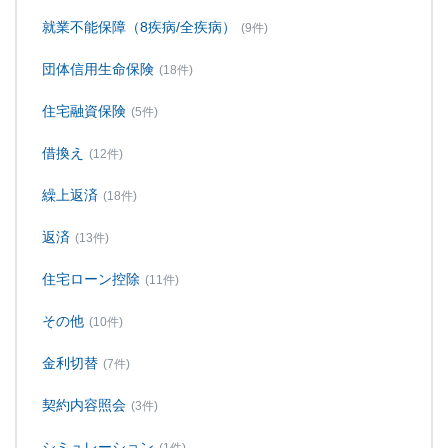
就業不能保障（8疾病/全疾病）
(9件)
団体信用生命保険
(18件)
住宅融資保険
(5件)
借換え
(12件)
繰上返済
(18件)
返済
(13件)
住宅ローン控除
(11件)
その他
(10件)
金利切替
(7件)
契約内容照会
(3件)
シミュレーション