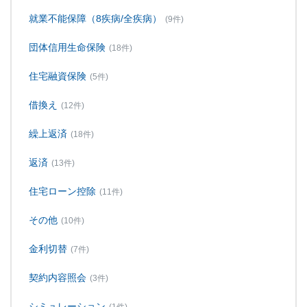
就業不能保障（8疾病/全疾病）
(9件)
団体信用生命保険
(18件)
住宅融資保険
(5件)
借換え
(12件)
繰上返済
(18件)
返済
(13件)
住宅ローン控除
(11件)
その他
(10件)
金利切替
(7件)
契約内容照会
(3件)
シミュレーション