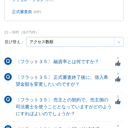
(1件)
正式審査前
(9件)
21
～
30
件（全
275
件）
並び替え：
0
〔フラット３５〕 融資率とは何ですか？
0
〔フラット３５〕 正式審査終了後に、借入希
望金額を変更したいのですが？
1
〔フラット３５〕 売主との契約で、売主側の
司法書士を使うこととなっていますがどのよう
にすればよいのでしょうか？
0