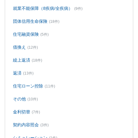
就業不能保障（8疾病/全疾病）
(9件)
団体信用生命保険
(18件)
住宅融資保険
(5件)
借換え
(12件)
繰上返済
(18件)
返済
(13件)
住宅ローン控除
(11件)
その他
(10件)
金利切替
(7件)
契約内容照会
(3件)
シミュレーション