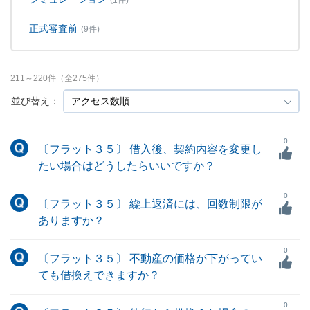
(1件)
正式審査前
(9件)
211
～
220
件（全
275
件）
並び替え：
0
〔フラット３５〕 借入後、契約内容を変更し
たい場合はどうしたらいいですか？
0
〔フラット３５〕 繰上返済には、回数制限が
ありますか？
0
〔フラット３５〕 不動産の価格が下がってい
ても借換えできますか？
0