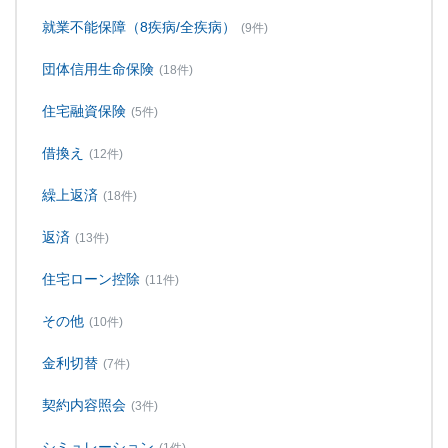
就業不能保障（8疾病/全疾病）
(9件)
団体信用生命保険
(18件)
住宅融資保険
(5件)
借換え
(12件)
繰上返済
(18件)
返済
(13件)
住宅ローン控除
(11件)
その他
(10件)
金利切替
(7件)
契約内容照会
(3件)
シミュレーション