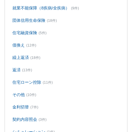
就業不能保障（8疾病/全疾病）
(9件)
団体信用生命保険
(18件)
住宅融資保険
(5件)
借換え
(12件)
繰上返済
(18件)
返済
(13件)
住宅ローン控除
(11件)
その他
(10件)
金利切替
(7件)
契約内容照会
(3件)
シミュレーション