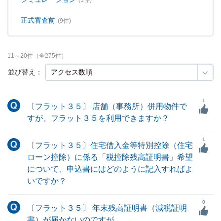
(1件)
正式審査前
(9件)
11
～
20
件（全
275
件）
並び替え：
1
〔フラット３５〕 店舗（事務所）併用物件で
すが、フラット３５を利用できますか？
1
〔フラット３５〕住宅借入金等特別控除（住宅
ローン控除）に係る「税控除残高証明書」希望
について、申込書にはどのように記入すればよ
いですか？
0
〔フラット３５〕 年末残高証明書（減税証明
書）が届かないのですが。