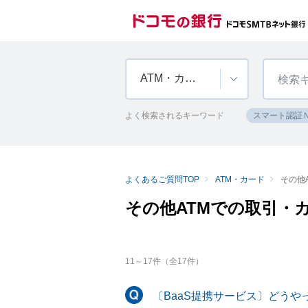
ATM・カード
よく検索されるキーワード
スマート認証
よくあるご質問TOP
ATM・カード
その他
その他ATMでの取引・
11
～
17
件（全
17
件）
〔BaaS提携サービス〕どう