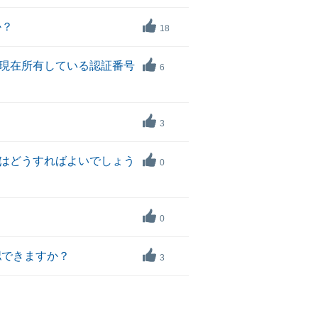
か？
18
、現在所有している認証番号
6
3
はどうすればよいでしょう
0
0
認できますか？
3