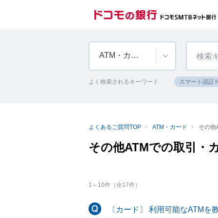
ATM・カード
よく検索されるキーワード
スマート認証
よくあるご質問TOP
ATM・カード
その他
その他ATMでの取引・
1
～
10
件（全
17
件）
〔カード〕 利用可能なATM