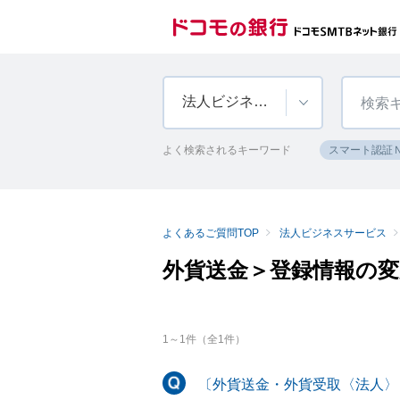
法人ビジネスサービス
よく検索されるキーワード
スマート認証
よくあるご質問TOP
法人ビジネスサービス
外貨送金＞登録情報の変
1
～
1
件（全
1
件）
〔外貨送金・外貨受取〈法人〉