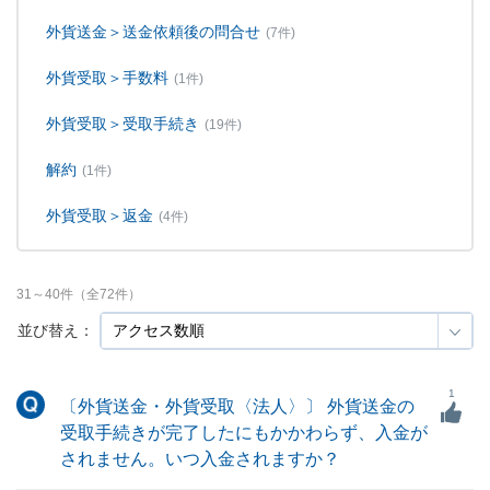
外貨送金＞送金依頼後の問合せ
(7件)
外貨受取＞手数料
(1件)
外貨受取＞受取手続き
(19件)
解約
(1件)
外貨受取＞返金
(4件)
31
～
40
件（全
72
件）
並び替え：
1
〔外貨送金・外貨受取〈法人〉〕 外貨送金の
受取手続きが完了したにもかかわらず、入金が
されません。いつ入金されますか？