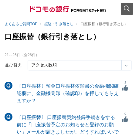
よくあるご質問TOP
振込・引き落とし
口座振替（銀行引き落とし）
口座振替（銀行引き落とし）
21
～
26
件（全
26
件）
並び替え：
2
〔口座振替〕預金口座振替依頼書の金融機関確
認欄に、金融機関印（確認印）を押してもらえ
ますか？
0
〔口座振替〕 口座振替契約登録手続きをする
前に「口座振替予定のお知らせと登録のお願
い」メールが届きましたが、どうすればいいで