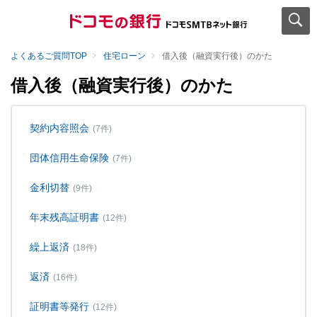
よくあるご質問TOP
住宅ローン
借入後（融資実行後）のかた
借入後（融資実行後）のかた
契約内容照会
(7件)
団体信用生命保険
(7件)
金利切替
(9件)
年末残高証明書
(12件)
繰上返済
(18件)
返済
(16件)
証明書等発行
(12件)